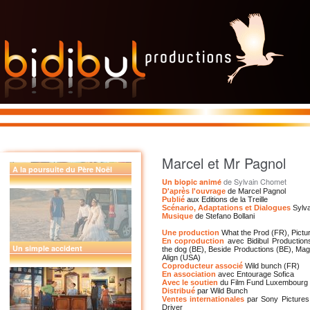
Le Loup
Kolor
Marcel et Mr Pagnol
A la poursuite du Père Noël
de Sylvain Chomet
Un biopic animé
D'après l'ouvrage
de Marcel Pagnol
Publié
aux Editions de la Treille
Scénario, Adaptations et Dialogues
Sylv
Musique
de Stefano Bollani
Une production
What the Prod (FR), Pictu
En coproduction
avec Bidibul Productio
Un simple accident
the dog (BE), Beside Productions (BE), Mage
Align (USA)
Coproducteur associé
Wild bunch (FR)
En association
avec Entourage Sofica
Avec le soutien
du Film Fund Luxembourg
Distribué
par Wild Bunch
Ventes internationales
par Sony Pictures 
Driver